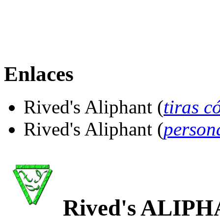
Enlaces
Rived's Aliphant
(
tiras c
Rived's Aliphant
(
person
Rived's ALIPH