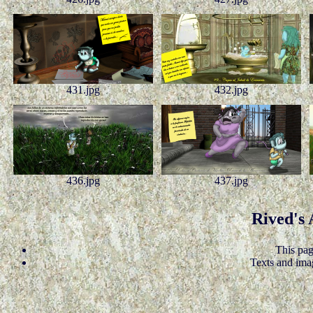
431.jpg
432.jpg
436.jpg
437.jpg
Rived's
This pag
Texts and ima