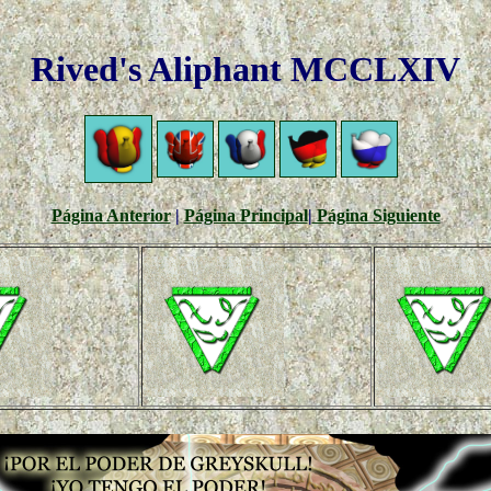
Rived's Aliphant MCCLXIV
Página Anterior
|
Página Principal
|
Página Siguiente