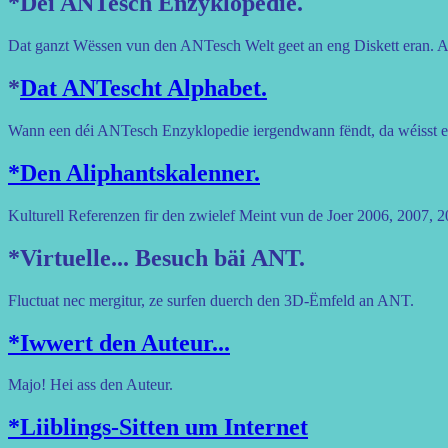
*Déi ANTesch Enzyklopedie.
Dat ganzt Wëssen vun den ANTesch Welt geet an eng Diskett eran. A
*
Dat ANTescht Alphabet.
Wann een déi ANTesch Enzyklopedie iergendwann fëndt, da wéisst ee
*Den Aliphantskalenner.
Kulturell Referenzen fir den zwielef Meint vun de Joer 2006, 2007, 
*Virtuelle... Besuch bäi ANT.
Fluctuat nec mergitur, ze surfen duerch den 3D-Ëmfeld an ANT.
*Iwwert den Auteur...
Majo! Hei ass den Auteur.
*Liiblings-Sitten um Internet