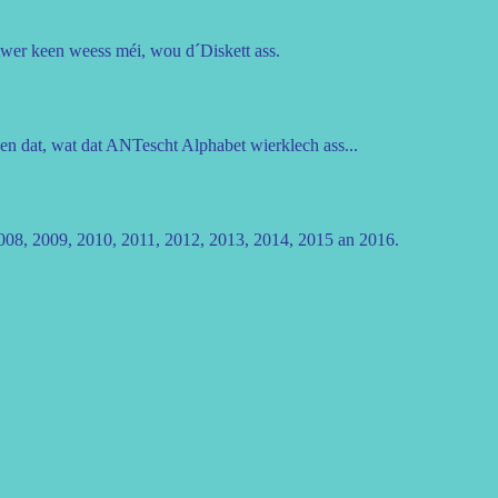
wer keen weess méi, wou d´Diskett ass.
n dat, wat dat ANTescht Alphabet wierklech ass...
2008, 2009, 2010, 2011, 2012, 2013, 2014, 2015 an 2016.