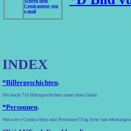
Schreif dem
Comicauteur eng
e-mail
INDEX
*Billergeschichten
.
Déi éischt 710 Billergeschichten zanter dem Ufank!
*Persounen
.
Wat wier e Comics-Strip ouni Persounen? Eng Serie vum Monologen. 