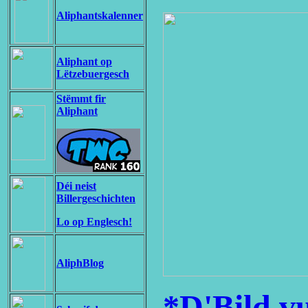
Aliphantskalenner
Aliphant op
Lëtzebuergesch
Stëmmt fir
Aliphant
Déi neist
Billergeschichten
Lo op Englesch!
AliphBlog
*D'Bild v