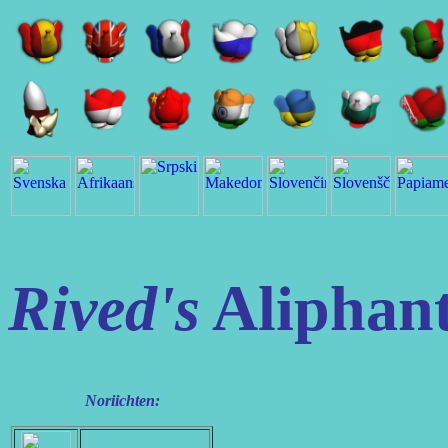
Rived's
Aliphan
Noriichten: