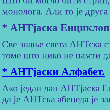
Што би могло бити стрип,
монолога. Али то је друга
* АНТјаска Енциклопе
Све знање света АНТска ст
томе што нико не памти где
* АНТјаски Алфабет.
Ако један дан АНТјаска Е
да је АНТска абецеда је заи