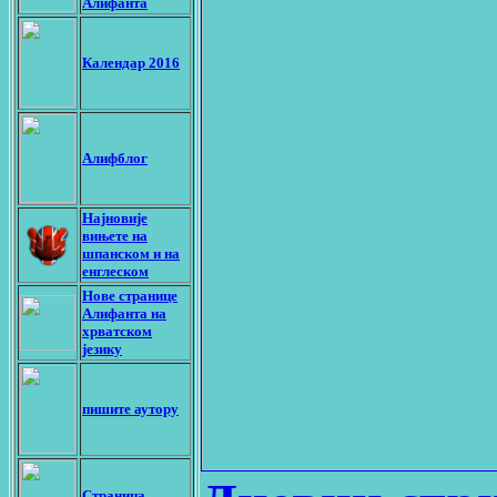
Алифанта
Календар 2016
Алифблог
Најновије
вињете на
шпанском и на
енглеском
Нове странице
Алифанта на
хрватском
језику
пишите аутору
Страница