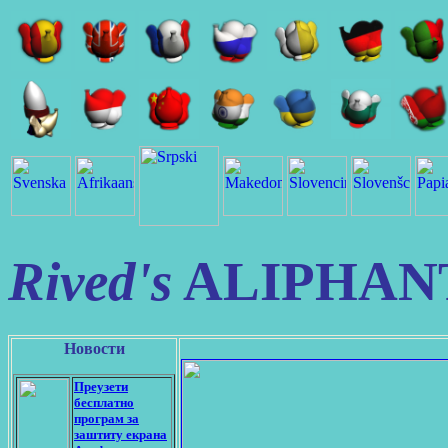
Rived's
ALIPHAN
Новости
Преузети
бесплатно
програм за
заштиту екрана