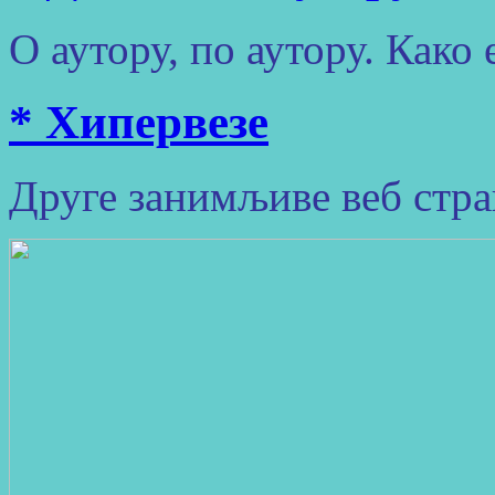
О аутору, по аутору. Како
* Хипервезе
Друге занимљиве веб стр