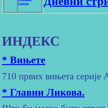
Дневни стри
Самекa
ИНДЕКС
* Вињете
710 првих вињета серије 
* Главни Ликова.